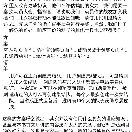
方
盟友没有达成协议，他们在评估我们的实力，我们需要一
案
次动员大会。指挥官，请协助我们，动员你的战友加入我
描
们，此次秘密行动不能让敌国知晓，请使用民用邀请方
述
式。完成任务的指挥官事后会进行嘉奖，当然，我们也了
解你的难处，响应了你的动员的其他士兵也会获得奖励。
方
案
需
活动页面 * 1 指挥官领奖页面 * 1 被动员战士领奖页面 * 1
求
邀请功能 * 1 统计功能 * 1 结算功能 * 2
清
单
用户可在主页创建集结队。 用户创建集结队后，可邀请别
人加入集结队。 创建队伍与加入队伍都需要电话实名认
规
证。 被邀请的人可以在领奖页面领取1元电话费奖励。 被
则
邀请过的人可以再创建集结队。 每个人最多创建一次集结
队。 当游戏正式运营后，邀请满10个人的队长获得专属皮
肤。
这样的方案呼之欲出，其实并没有使用什么复杂的理论知识，
甚至与本书前文所讲的内容没有太大的关系，但它却是达到目
的的好方案。这也是大家要理解的，我们的最终目的是想尽办