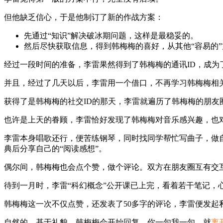
但他缺乏信心，于是他制订了新的作战方案：
先通过“知识”解决破冰期问题，这样是最稳妥的。
然后尽快获取信息，得到韩梅梅的喜好，从其他“容易的
经过一段时间的准备，李雷果然得到了韩梅梅的通讯ID，成为
并且，经过了几天以后，李雷用一个借口，不再学习韩梅梅相
获得了是韩梅梅的社交ID的那天，李雷就遍历了韩梅梅的朋友
也许是上天的眷顾，李雷恰好发现了韩梅梅对音乐感兴趣，也
李雷本身唱歌还行，便苦练钢琴，同时找同学帮忙写曲子，做自
典后分享自己的“阅读感想”。
偶尔间，韩梅梅也会点个赞，做个评论。双方在朋友圈互有交
待到一月时，李雷“科幻概念”公开课已上完，看着若干笔记，
韩梅梅这一次不仅点赞，还发表了50多字的评论，李雷便发起私
自然的，基于礼貌，韩梅梅会开始回复，你一句我一句，就
离